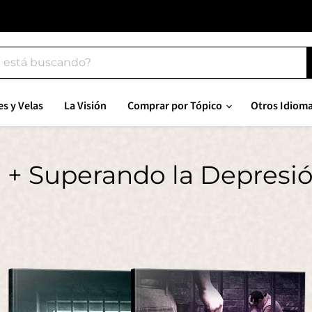
es y Velas
La Visión
Comprar por Tópico
Otros Idiom
+ Superando la Depresió