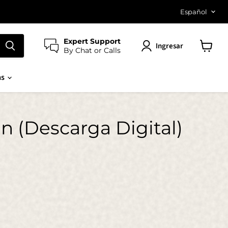
Idiom
Español
Expert Support
Ingresar
By Chat or Calls
Ver
carrito
as
n (Descarga Digital)